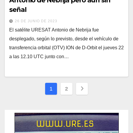
Antonio de Nebrija pero aún sin
señal
26 DE JUNIO DE 2023
El satélite URESAT Antonio de Nebrija fue
desplegado, según lo previsto, desde el vehículo de
transferencia orbital (OTV) ION de D-Orbit el jueves 22
a las 12.10 UTC junto con…
Paginación
1
2
de
entradas