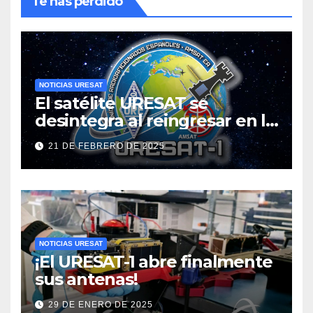
Te has perdido
NOTICIAS URESAT
El satélite URESAT se
desintegra al reingresar en la
atmósfera
21 DE FEBRERO DE 2025
NOTICIAS URESAT
¡El URESAT-1 abre finalmente
sus antenas!
29 DE ENERO DE 2025