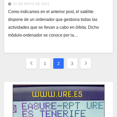
21 DE MAYO DE 2022
Como indicamos en el anterior post, el satélite
dispone de un ordenador que gestiona todas las
actividades que se llevan a cabo en órbita. Dicho
módulo-ordenador se conoce por la…
Paginación
1
2
3
de
entradas