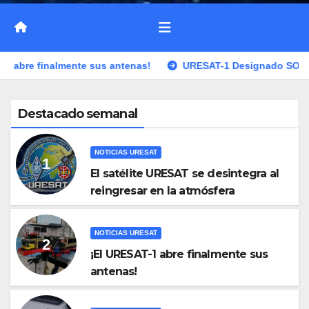
sus antenas!
URESAT-1 Designado SO-120 (Spain Oscar 120
Destacado semanal
NOTICIAS URESAT
El satélite URESAT se desintegra al
reingresar en la atmósfera
NOTICIAS URESAT
¡El URESAT-1 abre finalmente sus
antenas!